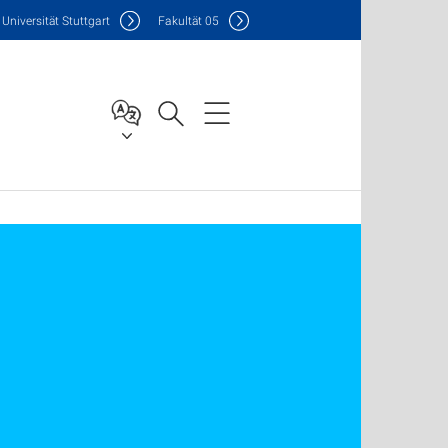
Uni
versität Stuttgart
F
akultät
05