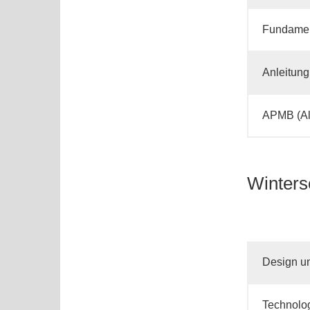
Fundament
Anleitung
APMB (Al
Winters
Design un
Technolog